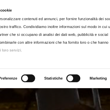
t
Vai al sito della Fondazione Collegio San Carlo
 cookie
rsonalizzare contenuti ed annunci, per fornire funzionalità dei soc
Ammissione
Patto formativo
Servi
ostro traffico. Condividiamo inoltre informazioni sul modo in cui u
partner che si occupano di analisi dei dati web, pubblicità e social
combinarle con altre informazioni che ha fornito loro o che hanno
 loro servizi.
Preferenze
Statistiche
Marketing