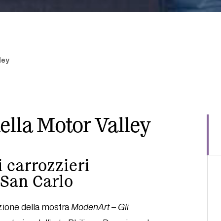
ley
nella Motor Valley
 carrozzieri
 San Carlo
azione della mostra
ModenArt – Gli