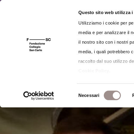
Vai ai contenuti
Vai al footer
059.421225
collegio@fondazionesancarlo.i
Questo sito web utilizza i
Utilizziamo i cookie per pe
Chi siamo
media e per analizzare il n
il nostro sito con i nostri 
media, i quali potrebbero 
raccolto dal suo utilizzo dei
Cookie Policy
.
Selezione
Necessari
del
consenso