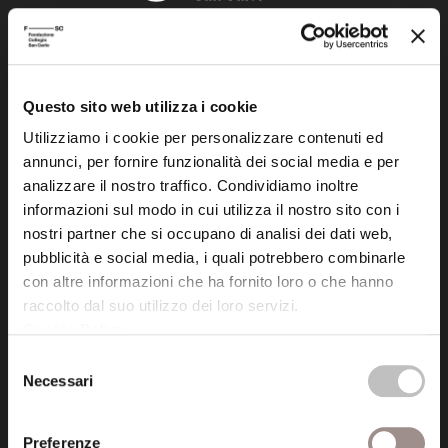
Fondazione Collegio San Carlo
Via San Carlo 5
41121 Modena (MO)
Questo sito web utilizza i cookie
P.I. 00641060363
Utilizziamo i cookie per personalizzare contenuti ed
annunci, per fornire funzionalità dei social media e per
tel. 059.421211
analizzare il nostro traffico. Condividiamo inoltre
info@fondazionesancarlo.it
informazioni sul modo in cui utilizza il nostro sito con i
nostri partner che si occupano di analisi dei dati web,
pubblicità e social media, i quali potrebbero combinarle
Posta certificata (PEC)
con altre informazioni che ha fornito loro o che hanno
fondazionecollegiosancarlo@legalmail.it
raccolto dal suo utilizzo dei loro servizi.
Cookie Policy
.
Selezione
Seguici
Necessari
del
consenso
Preferenze