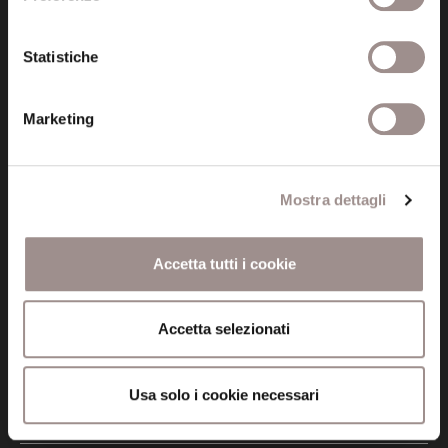
Informazioni
Statistiche
Amministrazione trasparente
Certificazioni
Marketing
Cookie policy
Mostra dettagli
Privacy
Credits
Accetta tutti i cookie
Whistleblowing
Accetta selezionati
Menu
Fondazione
Usa solo i cookie necessari
Biblioteca