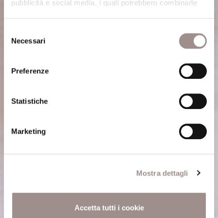
pubblicità e social media, i quali potrebbero combinarle
con altre informazioni che ha fornito loro o che hanno
Selezione
raccolto dal suo utilizzo dei loro servizi.
Necessari
del
Cookie Policy
.
consenso
Preferenze
Statistiche
Marketing
Mostra dettagli
Accetta tutti i cookie