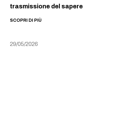
trasmissione del sapere
SCOPRI DI PIÙ
29/05/2026
Una Repubblica da vivere: il valore della
democrazia per le nuove generazioni
SCOPRI DI PIÙ
22/05/2026
È disponibile il nuovo Bando di
ammissione per l’a.a. 2026/2027 al
Collegio San Carlo