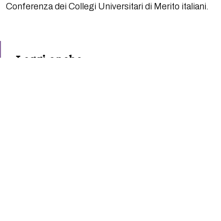
Conferenza dei Collegi Universitari di Merito italiani.
Leggi anche
15/07/2026
Bando per le borse di studio
ENPAM 2026/2027
SCOPRI DI PIÙ
02/07/2026