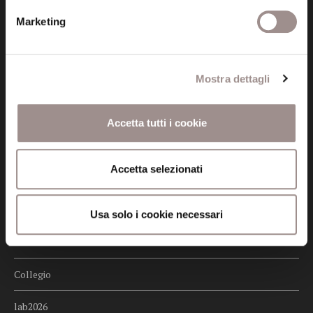
Marketing
Credits
Whistleblowing
Mostra dettagli
Menu
Fondazione
Accetta tutti i cookie
Biblioteca
Accetta selezionati
Centro Culturale
Centro Studi Religiosi
Usa solo i cookie necessari
Scuola Alti Studi
Collegio
lab2026