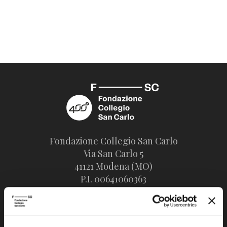
Fondazione Collegio San Carlo
Via San Carlo 5
41121 Modena (MO)
P.I. 00641060363
tel. 059.421211
info@fondazionesancarlo.it