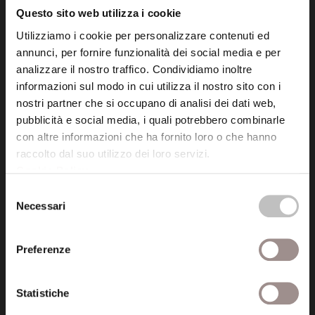
Questo sito web utilizza i cookie
Utilizziamo i cookie per personalizzare contenuti ed
Posta certificata (PEC)
annunci, per fornire funzionalità dei social media e per
fondazionecollegiosancarlo@legalmail.it
analizzare il nostro traffico. Condividiamo inoltre
informazioni sul modo in cui utilizza il nostro sito con i
nostri partner che si occupano di analisi dei dati web,
Seguici
pubblicità e social media, i quali potrebbero combinarle
con altre informazioni che ha fornito loro o che hanno
raccolto dal suo utilizzo dei loro servizi.
Cookie Policy
.
Informazioni
Selezione
Necessari
del
Amministrazione trasparente
consenso
Certificazioni
Preferenze
Cookie policy
Statistiche
Privacy