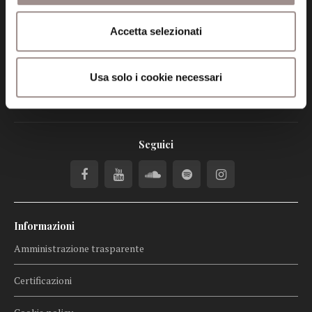
tel. 059.421211
Accetta selezionati
info@fondazionesancarlo.it
Usa solo i cookie necessari
Posta certificata (PEC)
fondazionecollegiosancarlo@legalmail.it
Seguici
Informazioni
Amministrazione trasparente
Certificazioni