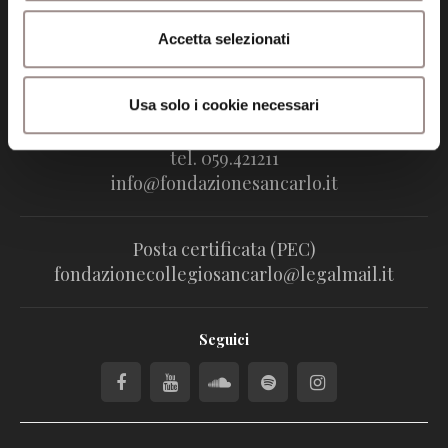
Fondazione Collegio San Carlo
Accetta selezionati
Via San Carlo 5
41121 Modena (MO)
P.I. 00641060363
Usa solo i cookie necessari
tel. 059.421211
info@fondazionesancarlo.it
Posta certificata (PEC)
fondazionecollegiosancarlo@legalmail.it
Seguici