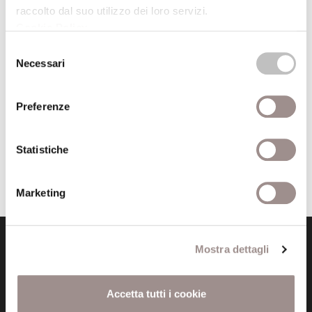
MULTIMEDIA
raccolto dal suo utilizzo dei loro servizi.
Cookie Policy
.
Selezione
Necessari
del
FSC SU FLICKR
consenso
Ultime immagini
Preferenze
Statistiche
Marketing
Mostra dettagli
Accetta tutti i cookie