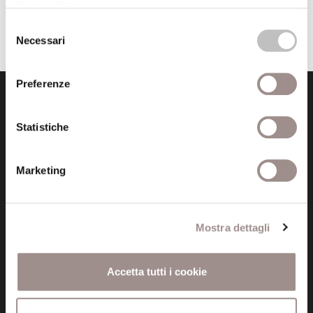
Cookie Policy
.
Selezione
Necessari
del
consenso
Preferenze
Statistiche
Marketing
Fondazione Collegio San Carlo
Via San Carlo 5
41121 Modena (MO)
Mostra dettagli
P.I. 00641060363
Accetta tutti i cookie
tel. 059.421211
info@fondazionesancarlo.it