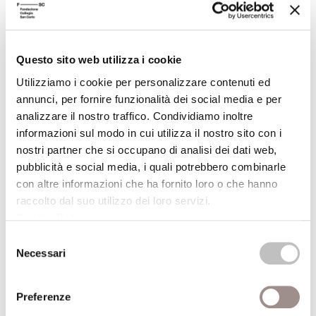
vedere chi è che se ne stava lì a sparare al
terzo piano».
«Ci sono rivoltelle, signora Müllerova, che
non vi esplodono un colpo neanche a dar
Questo sito web utilizza i cookie
fuori di matto. Di sistemi a disposizione ce
Utilizziamo i cookie per personalizzare contenuti ed
n’è parecchi. Ma per il signor arciduca si
annunci, per fornire funzionalità dei social media e per
saranno di sicuro comprati qualcosa di una
analizzare il nostro traffico. Condividiamo inoltre
certa qualità, e ci scommetterei pure,
informazioni sul modo in cui utilizza il nostro sito con i
nostri partner che si occupano di analisi dei dati web,
signora Müllerova, che quello che l’ha fatto
pubblicità e social media, i quali potrebbero combinarle
ci si era pure acchittato tutto per benino. Ma
con altre informazioni che ha fornito loro o che hanno
si capisce: sparare a un signor arciduca è un
raccolto dal suo utilizzo dei loro servizi.
lavoro maledettamente difficile. Non è mica
Cookie Policy
.
la stessa cosa di quando un bracconiere tira
Selezione
a un guardacaccia. Il problema, qui, è come
Necessari
del
arrivarci vicino: un signore del genere non
consenso
potete mica avvicinarlo con indosso degli
Preferenze
stracci. Dovete presentarvi col cilindro in