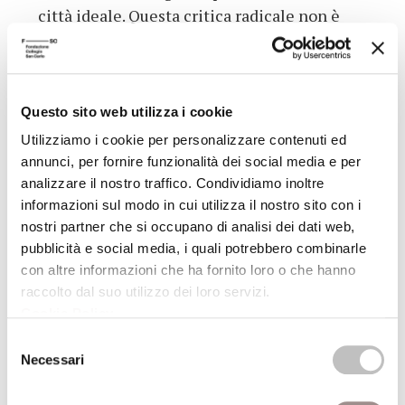
città ideale. Questa critica radicale non è
però necessariamente sinonimo di
attivismo rivoluzionario. Lungi dal
presentarsi come programma politico in
senso stretto, l’utopia di More ha un
Questo sito web utilizza i cookie
carattere morale perché vuole indurre il
Utilizziamo i cookie per personalizzare contenuti ed
lettore a riconoscere lo scarto tra ciò che è e
annunci, per fornire funzionalità dei social media e per
analizzare il nostro traffico. Condividiamo inoltre
ciò che potrebbe (e dovrebbe) essere, ma che
informazioni sul modo in cui utilizza il nostro sito con i
probabilmente non sarà mai, giungendo
nostri partner che si occupano di analisi dei dati web,
pertanto a produrre esiti malinconici.
pubblicità e social media, i quali potrebbero combinarle
con altre informazioni che ha fornito loro o che hanno
raccolto dal suo utilizzo dei loro servizi.
Ingresso: 8 euro
Cookie Policy
.
Info e prenotazioni:
Selezione
Biglietteria ERT Teatro Storchi
Necessari
del
dal martedì al sabato, dalle ore 10 alle 14;
consenso