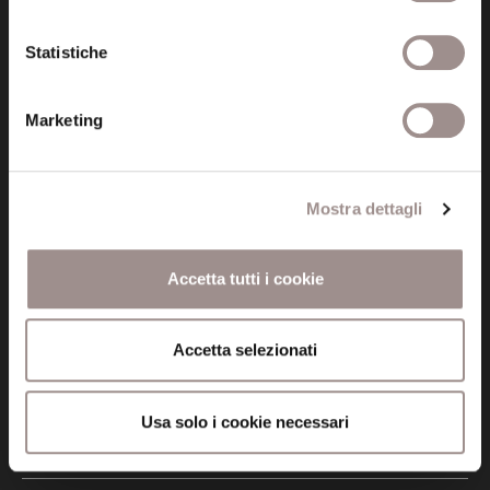
P.I. 00641060363
Statistiche
tel. 059.421211
info@fondazionesancarlo.it
Marketing
Posta certificata (PEC)
Mostra dettagli
fondazionecollegiosancarlo@legalmail.it
Accetta tutti i cookie
Seguici
Accetta selezionati
Informazioni
Usa solo i cookie necessari
Amministrazione trasparente