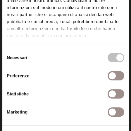
analizzare il nostro traffico. Condividiamo inoltre
informazioni sul modo in cui utilizza il nostro sito con i
Fondazione Collegio San Carlo
nostri partner che si occupano di analisi dei dati web,
Via San Carlo 5
pubblicità e social media, i quali potrebbero combinarle
41121 Modena (MO)
con altre informazioni che ha fornito loro o che hanno
P.I. 00641060363
raccolto dal suo utilizzo dei loro servizi.
Cookie Policy
.
Selezione
tel. 059.421211
Necessari
del
info@fondazionesancarlo.it
consenso
Preferenze
Posta certificata (PEC)
fondazionecollegiosancarlo@legalmail.it
Statistiche
Seguici
Marketing