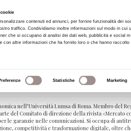
 cookie
rsonalizzare contenuti ed annunci, per fornire funzionalità dei soc
stro traffico. Condividiamo inoltre informazioni sul modo in cui ut
eca
Centro Culturale
Centro Studi Religi
tner che si occupano di analisi dei dati web, pubblicità e social m
e con altre informazioni che ha fornito loro o che hanno raccolto
Preferenze
Statistiche
Marketing
ica – Università Lumsa, Roma
conomica nell’Università Lumsa di Roma. Membro del Re
rte del Comitato di direzione della rivista «Mercato c
er le garanzie nelle comunicazioni. Si occupa di antitru
zione, competitività e trasformazione digitale, oltre c