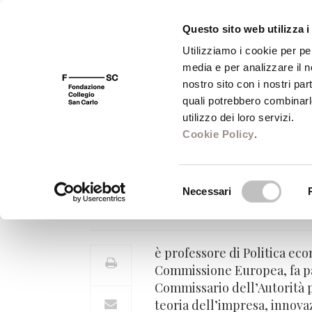
Questo sito web utilizza i
Utilizziamo i cookie per pe
media e per analizzare il no
FSC 400
Fondazione
Bibliot
nostro sito con i nostri par
quali potrebbero combinarl
utilizzo dei loro servizi.
Cookie Policy
.
Antonio Nicita
Selezione
Necessari
Professore di Politica econom
del
consenso
è professore di Politica e
Commissione Europea, fa pa
Commissario dell’Autorità p
teoria dell’impresa, innova