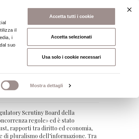
Accetta tutti i cookie
ial
ilizza il
osi
Collegio
Scuola Alti Studi
Accetta selezionati
edia, i
 dal suo
Usa solo i cookie necessari
Mostra dettagli
gulatory Scrutiny Board della
oncorrenza regole» ed è stato
st, rapporti tra diritto ed economia,
he di pluralismo dell’informazione. Tra