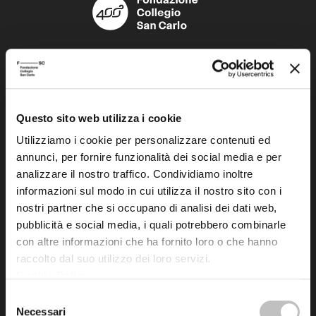
Fondazione Collegio San Carlo
Via San Carlo 5
41121 Modena (MO)
P.I. 00641060363
Questo sito web utilizza i cookie
Utilizziamo i cookie per personalizzare contenuti ed
tel. 059.421211
annunci, per fornire funzionalità dei social media e per
info@fondazionesancarlo.it
analizzare il nostro traffico. Condividiamo inoltre
informazioni sul modo in cui utilizza il nostro sito con i
nostri partner che si occupano di analisi dei dati web,
Posta certificata (PEC)
pubblicità e social media, i quali potrebbero combinarle
fondazionecollegiosancarlo@legalmail.it
con altre informazioni che ha fornito loro o che hanno
raccolto dal suo utilizzo dei loro servizi.
Cookie Policy
.
Seguici
Selezione
Necessari
del