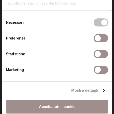
raccolto dal suo utilizzo dei loro servizi.
Cookie Policy
.
Posta certificata (PEC)
Selezione
fondazionecollegiosancarlo@legalmail.it
Necessari
del
consenso
Seguici
Preferenze
Statistiche
Informazioni
Marketing
Amministrazione trasparente
Certificazioni
Mostra dettagli
Cookie policy
Accetta tutti i cookie
Privacy