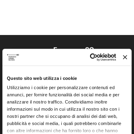
Questo sito web utilizza i cookie
Fondazione Collegio San Carlo
Via San Carlo 5
Utilizziamo i cookie per personalizzare contenuti ed
annunci, per fornire funzionalità dei social media e per
41121 Modena (MO)
analizzare il nostro traffico. Condividiamo inoltre
P.I. 00641060363
informazioni sul modo in cui utilizza il nostro sito con i
nostri partner che si occupano di analisi dei dati web,
tel. 059.421211
pubblicità e social media, i quali potrebbero combinarle
info@fondazionesancarlo.it
con altre informazioni che ha fornito loro o che hanno