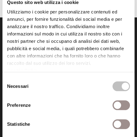
Questo sito web utilizza i cookie
Utilizziamo i cookie per personalizzare contenuti ed
annunci, per fornire funzionalità dei social media e per
analizzare il nostro traffico. Condividiamo inoltre
informazioni sul modo in cui utilizza il nostro sito con i
nostri partner che si occupano di analisi dei dati web,
pubblicità e social media, i quali potrebbero combinarle
con altre informazioni che ha fornito loro o che hanno
raccolto dal suo utilizzo dei loro servizi.
Fondazione Collegio San Carlo
Cookie Policy
.
Via San Carlo 5
41121 Modena (MO)
Selezione
Necessari
P.I. 00641060363
del
consenso
Preferenze
tel. 059.421211
info@fondazionesancarlo.it
Statistiche
Posta certificata (PEC)