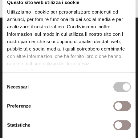
Questo sito web utilizza i cookie
Utilizziamo i cookie per personalizzare contenuti ed
annunci, per fornire funzionalità dei social media e per
analizzare il nostro traffico. Condividiamo inoltre
informazioni sul modo in cui utilizza il nostro sito con i
nostri partner che si occupano di analisi dei dati web,
pubblicità e social media, i quali potrebbero combinarle
con altre informazioni che ha fornito loro o che hanno
raccolto dal suo utilizzo dei loro servizi.
Fondazione Collegio San Carlo
Cookie Policy
.
Via San Carlo 5
41121 Modena (MO)
Selezione
Necessari
P.I. 00641060363
del
consenso
Preferenze
tel. 059.421211
info@fondazionesancarlo.it
Statistiche
Posta certificata (PEC)