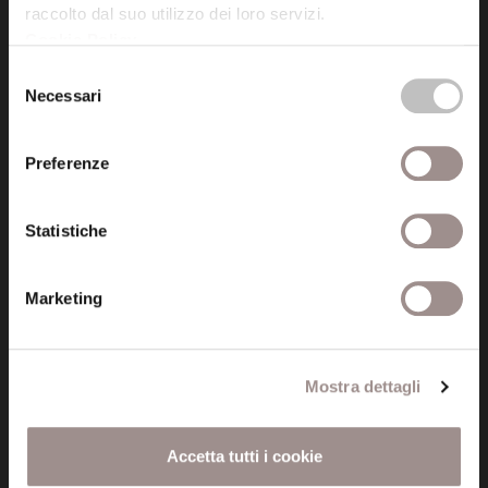
raccolto dal suo utilizzo dei loro servizi.
Cookie Policy
.
Posta certificata (PEC)
Selezione
fondazionecollegiosancarlo@legalmail.it
Necessari
del
consenso
Seguici
Preferenze
Statistiche
Informazioni
Marketing
Amministrazione trasparente
Certificazioni
Mostra dettagli
Cookie policy
Accetta tutti i cookie
Privacy