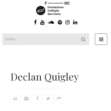
Toggl
navig
Declan Quigley