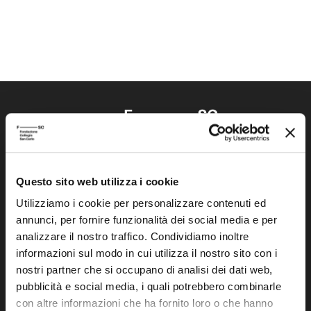
Questo sito web utilizza i cookie
Fondazione Collegio San Carlo
Via San Carlo 5
Utilizziamo i cookie per personalizzare contenuti ed
annunci, per fornire funzionalità dei social media e per
41121 Modena (MO)
analizzare il nostro traffico. Condividiamo inoltre
P.I. 00641060363
informazioni sul modo in cui utilizza il nostro sito con i
nostri partner che si occupano di analisi dei dati web,
tel. 059.421211
pubblicità e social media, i quali potrebbero combinarle
info@fondazionesancarlo.it
con altre informazioni che ha fornito loro o che hanno