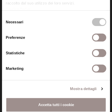
raccolto dal suo utilizzo dei loro servizi.
Cookie Policy
.
Posta certificata (PEC)
Selezione
fondazionecollegiosancarlo@legalmail.it
Necessari
del
consenso
Seguici
Preferenze
Statistiche
Informazioni
Marketing
Amministrazione trasparente
Certificazioni
Mostra dettagli
Cookie policy
Accetta tutti i cookie
Privacy