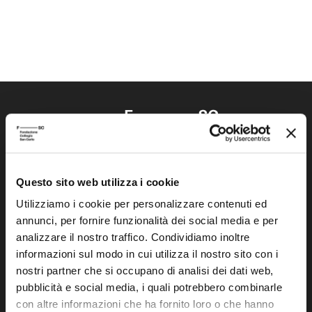
Questo sito web utilizza i cookie
Fondazione Collegio San Carlo
Via San Carlo 5
Utilizziamo i cookie per personalizzare contenuti ed
annunci, per fornire funzionalità dei social media e per
41121 Modena (MO)
analizzare il nostro traffico. Condividiamo inoltre
P.I. 00641060363
informazioni sul modo in cui utilizza il nostro sito con i
nostri partner che si occupano di analisi dei dati web,
tel. 059.421211
pubblicità e social media, i quali potrebbero combinarle
info@fondazionesancarlo.it
con altre informazioni che ha fornito loro o che hanno