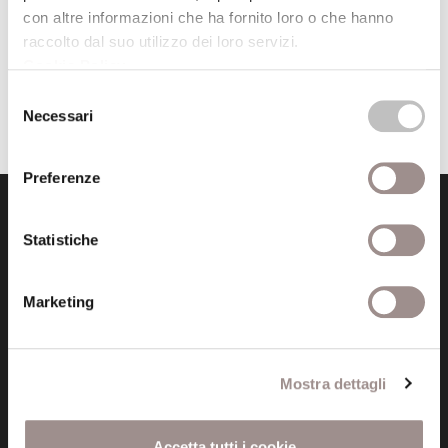
con altre informazioni che ha fornito loro o che hanno
Centro Culturale
raccolto dal suo utilizzo dei loro servizi.
Cookie Policy
.
Selezione
Necessari
del
consenso
Preferenze
Statistiche
Marketing
Fondazione Collegio San Carlo
Via San Carlo 5
41121 Modena (MO)
Mostra dettagli
P.I. 00641060363
Accetta tutti i cookie