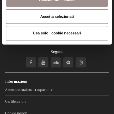
tel. 059.421211
info@fondazionesancarlo.it
Accetta selezionati
Posta certificata (PEC)
Usa solo i cookie necessari
fondazionecollegiosancarlo@legalmail.it
Seguici
Informazioni
Amministrazione trasparente
Certificazioni
Cookie policy