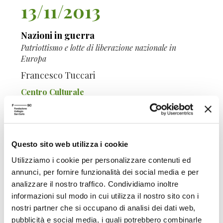
13/11/2013
Nazioni in guerra
Patriottismo e lotte di liberazione nazionale in
Europa
Francesco Tuccari
Centro Culturale
10/11/2010
Questo sito web utilizza i cookie
Utilizziamo i cookie per personalizzare contenuti ed
annunci, per fornire funzionalità dei social media e per
Ascesa e caduta dello Stato-nazione in
analizzare il nostro traffico. Condividiamo inoltre
Europa
informazioni sul modo in cui utilizza il nostro sito con i
Tra storia politica e storia culturale
nostri partner che si occupano di analisi dei dati web,
Francesco Tuccari
pubblicità e social media, i quali potrebbero combinarle