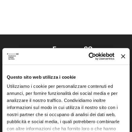
Questo sito web utilizza i cookie
Fondazione Collegio San Carlo
Via San Carlo 5
Utilizziamo i cookie per personalizzare contenuti ed
annunci, per fornire funzionalità dei social media e per
41121 Modena (MO)
analizzare il nostro traffico. Condividiamo inoltre
P.I. 00641060363
informazioni sul modo in cui utilizza il nostro sito con i
nostri partner che si occupano di analisi dei dati web,
tel. 059.421211
pubblicità e social media, i quali potrebbero combinarle
info@fondazionesancarlo.it
con altre informazioni che ha fornito loro o che hanno