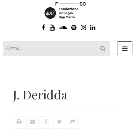
Toggl
navig
J. Deridda