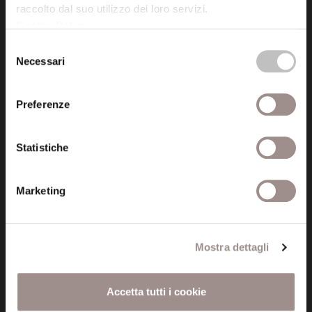
raccolto dal suo utilizzo dei loro servizi.
Cookie Policy
.
Posta certificata (PEC)
Selezione
fondazionecollegiosancarlo@legalmail.it
Necessari
del
consenso
Seguici
Preferenze
Statistiche
Informazioni
Marketing
Amministrazione trasparente
Certificazioni
Mostra dettagli
Cookie policy
Accetta tutti i cookie
Privacy