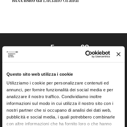
Recensito da
Luciano Grandi
Questo sito web utilizza i cookie
Fondazione Collegio San Carlo
Via San Carlo 5
Utilizziamo i cookie per personalizzare contenuti ed
annunci, per fornire funzionalità dei social media e per
41121 Modena (MO)
analizzare il nostro traffico. Condividiamo inoltre
P.I. 00641060363
informazioni sul modo in cui utilizza il nostro sito con i
nostri partner che si occupano di analisi dei dati web,
tel. 059.421211
pubblicità e social media, i quali potrebbero combinarle
info@fondazionesancarlo.it
con altre informazioni che ha fornito loro o che hanno