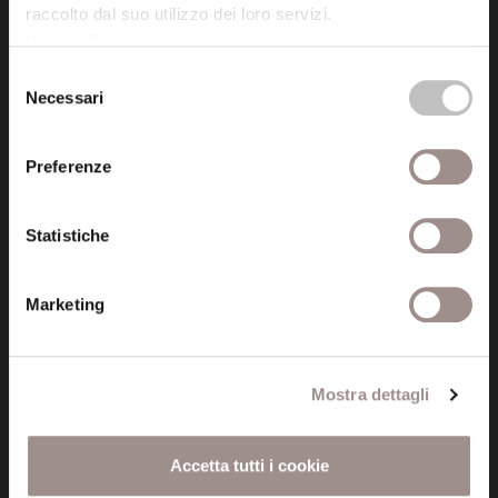
raccolto dal suo utilizzo dei loro servizi.
Cookie Policy
.
Posta certificata (PEC)
Selezione
fondazionecollegiosancarlo@legalmail.it
Necessari
del
consenso
Seguici
Preferenze
Statistiche
Informazioni
Marketing
Amministrazione trasparente
Certificazioni
Mostra dettagli
Cookie policy
Accetta tutti i cookie
Privacy