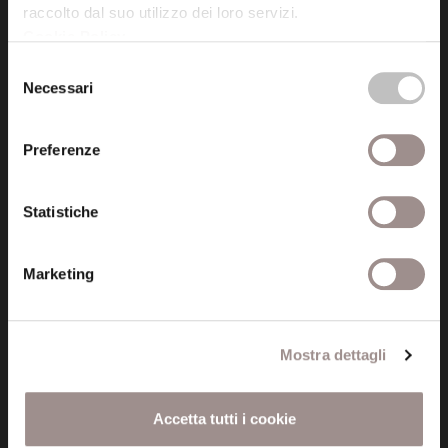
raccolto dal suo utilizzo dei loro servizi.
Cookie Policy
.
Posta certificata (PEC)
Selezione
fondazionecollegiosancarlo@legalmail.it
Necessari
del
consenso
Seguici
Preferenze
Statistiche
Informazioni
Marketing
Amministrazione trasparente
Certificazioni
Mostra dettagli
Cookie policy
Accetta tutti i cookie
Privacy