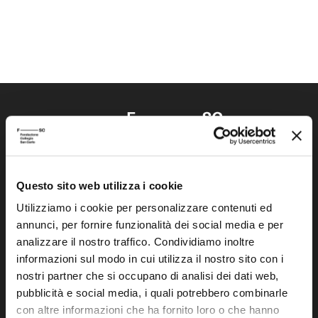
Questo sito web utilizza i cookie
Fondazione Collegio San Carlo
Via San Carlo 5
Utilizziamo i cookie per personalizzare contenuti ed
annunci, per fornire funzionalità dei social media e per
41121 Modena (MO)
analizzare il nostro traffico. Condividiamo inoltre
P.I. 00641060363
informazioni sul modo in cui utilizza il nostro sito con i
nostri partner che si occupano di analisi dei dati web,
tel. 059.421211
pubblicità e social media, i quali potrebbero combinarle
info@fondazionesancarlo.it
con altre informazioni che ha fornito loro o che hanno