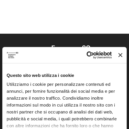
Questo sito web utilizza i cookie
Fondazione Collegio San Carlo
Via San Carlo 5
Utilizziamo i cookie per personalizzare contenuti ed
annunci, per fornire funzionalità dei social media e per
41121 Modena (MO)
analizzare il nostro traffico. Condividiamo inoltre
P.I. 00641060363
informazioni sul modo in cui utilizza il nostro sito con i
nostri partner che si occupano di analisi dei dati web,
tel. 059.421211
pubblicità e social media, i quali potrebbero combinarle
info@fondazionesancarlo.it
con altre informazioni che ha fornito loro o che hanno