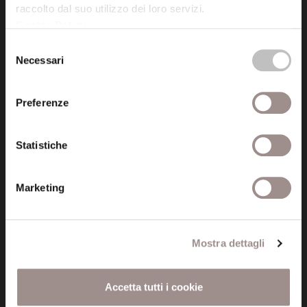
raccolto dal suo utilizzo dei loro servizi.
Cookie Policy
.
Posta certificata (PEC)
Selezione
fondazionecollegiosancarlo@legalmail.it
Necessari
del
consenso
Seguici
Preferenze
Statistiche
Informazioni
Marketing
Amministrazione trasparente
Certificazioni
Mostra dettagli
Cookie policy
Accetta tutti i cookie
Privacy