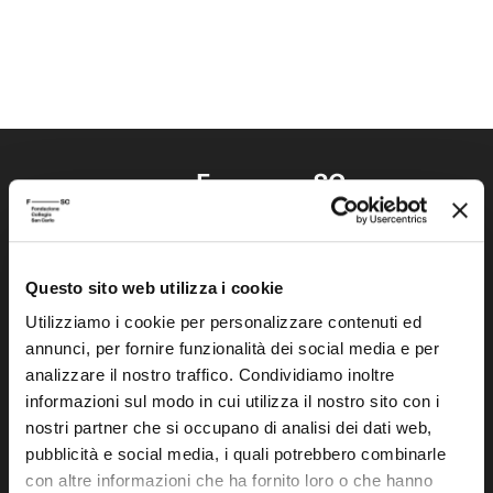
Questo sito web utilizza i cookie
Fondazione Collegio San Carlo
Via San Carlo 5
Utilizziamo i cookie per personalizzare contenuti ed
annunci, per fornire funzionalità dei social media e per
41121 Modena (MO)
analizzare il nostro traffico. Condividiamo inoltre
P.I. 00641060363
informazioni sul modo in cui utilizza il nostro sito con i
nostri partner che si occupano di analisi dei dati web,
tel. 059.421211
pubblicità e social media, i quali potrebbero combinarle
info@fondazionesancarlo.it
con altre informazioni che ha fornito loro o che hanno