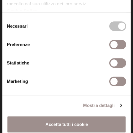
raccolto dal suo utilizzo dei loro servizi.
Cookie Policy
.
Posta certificata (PEC)
Selezione
fondazionecollegiosancarlo@legalmail.it
Necessari
del
consenso
Seguici
Preferenze
Statistiche
Informazioni
Marketing
Amministrazione trasparente
Certificazioni
Mostra dettagli
Cookie policy
Accetta tutti i cookie
Privacy