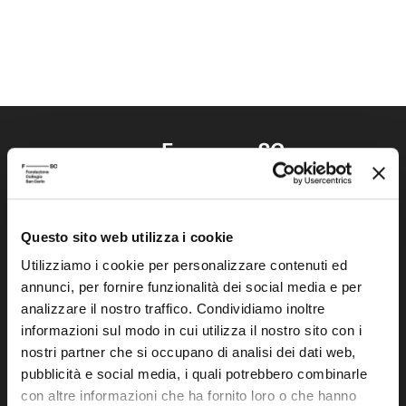
Questo sito web utilizza i cookie
Fondazione Collegio San Carlo
Via San Carlo 5
Utilizziamo i cookie per personalizzare contenuti ed
annunci, per fornire funzionalità dei social media e per
41121 Modena (MO)
analizzare il nostro traffico. Condividiamo inoltre
P.I. 00641060363
informazioni sul modo in cui utilizza il nostro sito con i
nostri partner che si occupano di analisi dei dati web,
tel. 059.421211
pubblicità e social media, i quali potrebbero combinarle
info@fondazionesancarlo.it
con altre informazioni che ha fornito loro o che hanno