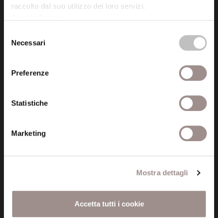
raccolto dal suo utilizzo dei loro servizi.
Cookie Policy
.
Posta certificata (PEC)
Selezione
fondazionecollegiosancarlo@legalmail.it
Necessari
del
consenso
Seguici
Preferenze
Statistiche
Informazioni
Marketing
Amministrazione trasparente
Certificazioni
Mostra dettagli
Cookie policy
Accetta tutti i cookie
Privacy