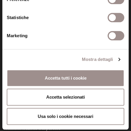
41121 Modena (MO)
P.I. 00641060363
Statistiche
tel. 059.421211
Marketing
info@fondazionesancarlo.it
Posta certificata (PEC)
Mostra dettagli
fondazionecollegiosancarlo@legalmail.it
Accetta tutti i cookie
Seguici
Accetta selezionati
Usa solo i cookie necessari
Informazioni
Amministrazione trasparente