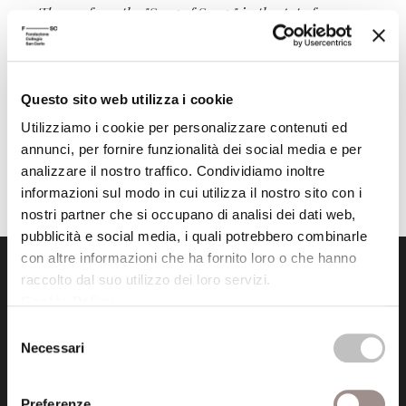
Themes from the "Song of Songs" in the Art of
Cimabue and Michelangelo
Irving Lavin | Marilyn Aronberg Lavin
Scuola Alti Studi
Questo sito web utilizza i cookie
Utilizziamo i cookie per personalizzare contenuti ed
annunci, per fornire funzionalità dei social media e per
analizzare il nostro traffico. Condividiamo inoltre
informazioni sul modo in cui utilizza il nostro sito con i
nostri partner che si occupano di analisi dei dati web,
pubblicità e social media, i quali potrebbero combinarle
con altre informazioni che ha fornito loro o che hanno
raccolto dal suo utilizzo dei loro servizi.
Cookie Policy
.
Selezione
Necessari
del
consenso
Fondazione Collegio San Carlo
Via San Carlo 5
Preferenze