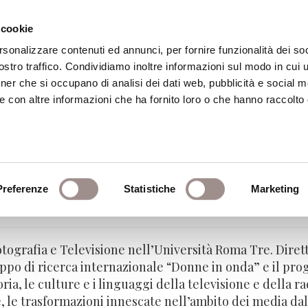
 cookie
rsonalizzare contenuti ed annunci, per fornire funzionalità dei soc
stro traffico. Condividiamo inoltre informazioni sul modo in cui ut
eca
Centro Culturale
Centro Studi Religi
tner che si occupano di analisi dei dati web, pubblicità e social m
e con altre informazioni che ha fornito loro o che hanno raccolto
Preferenze
Statistiche
Marketing
afia e Televisione nell’Università Roma Tre
tografia e Televisione nell’Università Roma Tre. Diret
uppo di ricerca internazionale “Donne in onda” e il pro
oria, le culture e i linguaggi della televisione e della 
 le trasformazioni innescate nell’ambito dei media dall