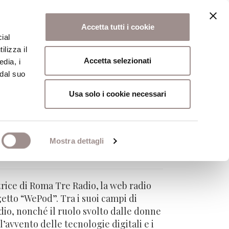
Accetta tutti i cookie
ial
ilizza il
osi
Collegio
Scuola Alti Studi
Accetta selezionati
edia, i
 dal suo
Usa solo i cookie necessari
Mostra dettagli
trice di Roma Tre Radio, la web radio
getto “WePod”. Tra i suoi campi di
radio, nonché il ruolo svolto dalle donne
’avvento delle tecnologie digitali e i