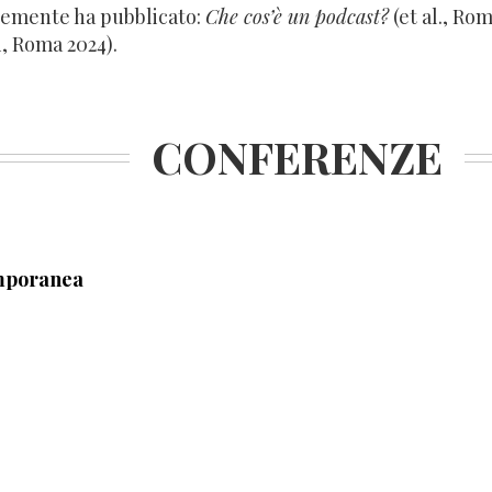
temente ha pubblicato:
Che cos’è un podcast?
(et al., Ro
i, Roma 2024).
CONFERENZE
emporanea