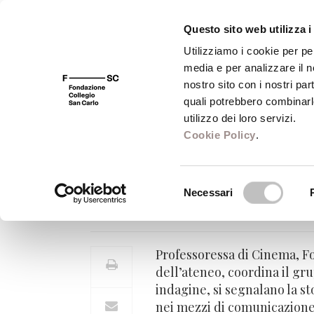
Questo sito web utilizza i
Utilizziamo i cookie per pe
media e per analizzare il no
FSC 400
Fondazione
Bibliot
nostro sito con i nostri par
quali potrebbero combinarl
utilizzo dei loro servizi.
Cookie Policy
.
Marta Perrotta
Selezione
Necessari
Professoressa di Cinema, Fotogr
del
consenso
Professoressa di Cinema, Fo
dell’ateneo, coordina il gr
indagine, si segnalano la st
nei mezzi di comunicazione,