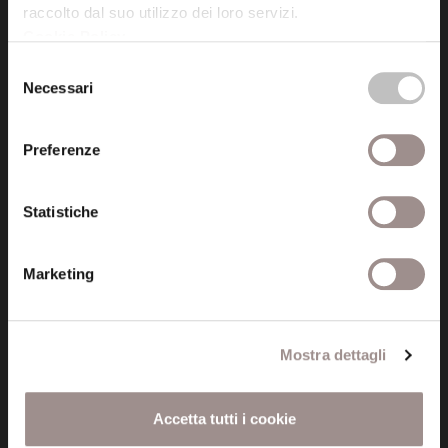
raccolto dal suo utilizzo dei loro servizi.
Cookie Policy
.
Posta certificata (PEC)
Selezione
fondazionecollegiosancarlo@legalmail.it
Necessari
del
consenso
Seguici
Preferenze
Statistiche
Informazioni
Marketing
Amministrazione trasparente
Certificazioni
Mostra dettagli
Cookie policy
Accetta tutti i cookie
Privacy