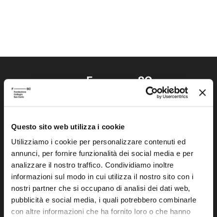
Questo sito web utilizza i cookie
Fondazione Collegio San Carlo
Via San Carlo 5
Utilizziamo i cookie per personalizzare contenuti ed
annunci, per fornire funzionalità dei social media e per
41121 Modena (MO)
analizzare il nostro traffico. Condividiamo inoltre
P.I. 00641060363
informazioni sul modo in cui utilizza il nostro sito con i
nostri partner che si occupano di analisi dei dati web,
tel. 059.421211
pubblicità e social media, i quali potrebbero combinarle
info@fondazionesancarlo.it
con altre informazioni che ha fornito loro o che hanno