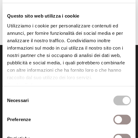
Questo sito web utilizza i cookie
Utilizziamo i cookie per personalizzare contenuti ed
annunci, per fornire funzionalità dei social media e per
analizzare il nostro traffico. Condividiamo inoltre
informazioni sul modo in cui utilizza il nostro sito con i
nostri partner che si occupano di analisi dei dati web,
pubblicità e social media, i quali potrebbero combinarle
con altre informazioni che ha fornito loro o che hanno
raccolto dal suo utilizzo dei loro servizi.
Cookie Policy
.
Fondazione Collegio San Carlo
Selezione
Via San Carlo 5
Necessari
del
41121 Modena (MO)
consenso
P.I. 00641060363
Preferenze
tel. 059.421211