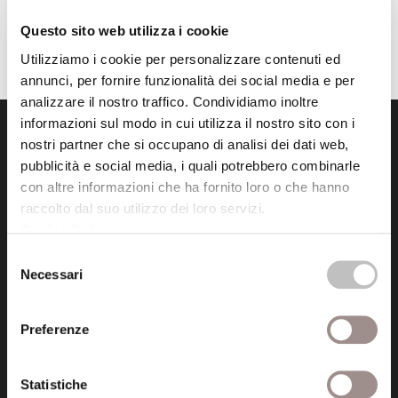
Questo sito web utilizza i cookie
Utilizziamo i cookie per personalizzare contenuti ed
annunci, per fornire funzionalità dei social media e per
analizzare il nostro traffico. Condividiamo inoltre
informazioni sul modo in cui utilizza il nostro sito con i
nostri partner che si occupano di analisi dei dati web,
pubblicità e social media, i quali potrebbero combinarle
con altre informazioni che ha fornito loro o che hanno
raccolto dal suo utilizzo dei loro servizi.
Cookie Policy
.
Fondazione Collegio San Carlo
Via San Carlo 5
Selezione
Necessari
41121 Modena (MO)
del
consenso
P.I. 00641060363
Preferenze
tel. 059.421211
info@fondazionesancarlo.it
Statistiche