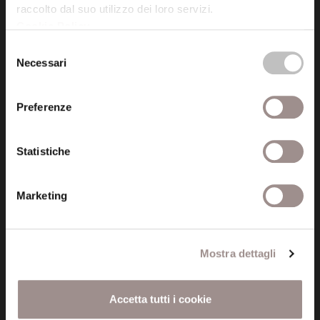
raccolto dal suo utilizzo dei loro servizi.
Cookie Policy
.
Posta certificata (PEC)
Selezione
fondazionecollegiosancarlo@legalmail.it
Necessari
del
consenso
Seguici
Preferenze
Statistiche
Informazioni
Marketing
Amministrazione trasparente
Certificazioni
Mostra dettagli
Cookie policy
Accetta tutti i cookie
Privacy