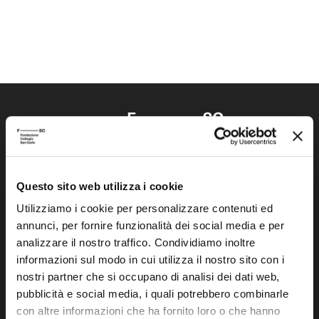
Questo sito web utilizza i cookie
Fondazione Collegio San Carlo
Via San Carlo 5
Utilizziamo i cookie per personalizzare contenuti ed
annunci, per fornire funzionalità dei social media e per
41121 Modena (MO)
analizzare il nostro traffico. Condividiamo inoltre
P.I. 00641060363
informazioni sul modo in cui utilizza il nostro sito con i
nostri partner che si occupano di analisi dei dati web,
tel. 059.421211
pubblicità e social media, i quali potrebbero combinarle
info@fondazionesancarlo.it
con altre informazioni che ha fornito loro o che hanno