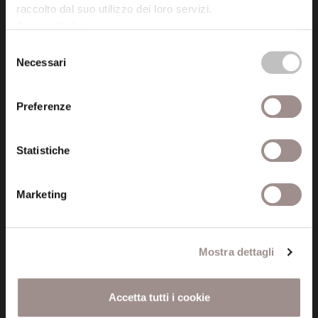
raccolto dal suo utilizzo dei loro servizi.
Cookie Policy
.
Posta certificata (PEC)
Selezione
fondazionecollegiosancarlo@legalmail.it
Necessari
del
consenso
Seguici
Preferenze
Statistiche
Informazioni
Marketing
Amministrazione trasparente
Certificazioni
Mostra dettagli
Cookie policy
Accetta tutti i cookie
Privacy