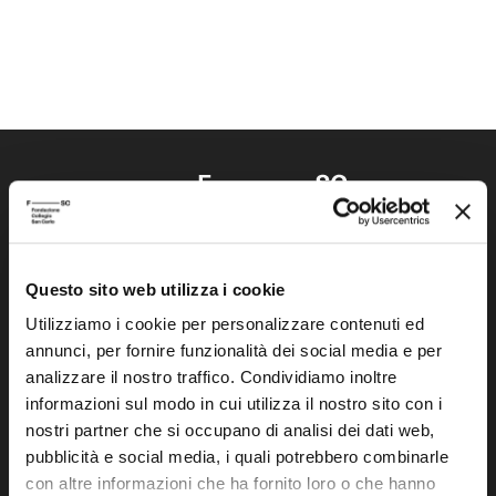
Questo sito web utilizza i cookie
Fondazione Collegio San Carlo
Via San Carlo 5
Utilizziamo i cookie per personalizzare contenuti ed
annunci, per fornire funzionalità dei social media e per
41121 Modena (MO)
analizzare il nostro traffico. Condividiamo inoltre
P.I. 00641060363
informazioni sul modo in cui utilizza il nostro sito con i
nostri partner che si occupano di analisi dei dati web,
tel. 059.421211
pubblicità e social media, i quali potrebbero combinarle
info@fondazionesancarlo.it
con altre informazioni che ha fornito loro o che hanno