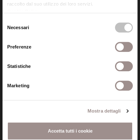
raccolto dal suo utilizzo dei loro servizi.
Cookie Policy
.
Posta certificata (PEC)
Selezione
fondazionecollegiosancarlo@legalmail.it
Necessari
del
consenso
Seguici
Preferenze
Statistiche
Informazioni
Marketing
Amministrazione trasparente
Certificazioni
Mostra dettagli
Cookie policy
Accetta tutti i cookie
Privacy