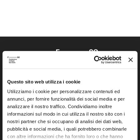
Questo sito web utilizza i cookie
Fondazione Collegio San Carlo
Via San Carlo 5
Utilizziamo i cookie per personalizzare contenuti ed
annunci, per fornire funzionalità dei social media e per
41121 Modena (MO)
analizzare il nostro traffico. Condividiamo inoltre
P.I. 00641060363
informazioni sul modo in cui utilizza il nostro sito con i
nostri partner che si occupano di analisi dei dati web,
tel. 059.421211
pubblicità e social media, i quali potrebbero combinarle
info@fondazionesancarlo.it
con altre informazioni che ha fornito loro o che hanno