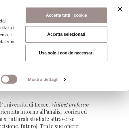
Accetta tutti i cookie
ial
ilizza il
osi
Collegio
Scuola Alti Studi
Accetta selezionati
edia, i
 dal suo
Usa solo i cookie necessari
Mostra dettagli
 l’Università di Lecce.
Visiting professor
ientata intorno all’analisi teorica ed
 strutturali studiate attraverso
ecisione, futuro). Tra le sue opere: