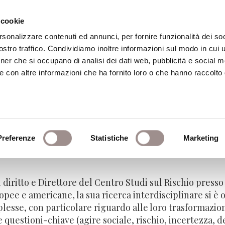
 cookie
rsonalizzare contenuti ed annunci, per fornire funzionalità dei soc
stro traffico. Condividiamo inoltre informazioni sul modo in cui ut
eca
Centro Culturale
Centro Studi Religi
tner che si occupano di analisi dei dati web, pubblicità e social m
e con altre informazioni che ha fornito loro o che hanno raccolto
i
Preferenze
Statistiche
Marketing
 - Università di Lecce
l diritto e Direttore del Centro Studi sul Rischio presso
ee e americane, la sua ricerca interdisciplinare si è or
lesse, con particolare riguardo alle loro trasformazioni
e questioni-chiave (agire sociale, rischio, incertezza, d