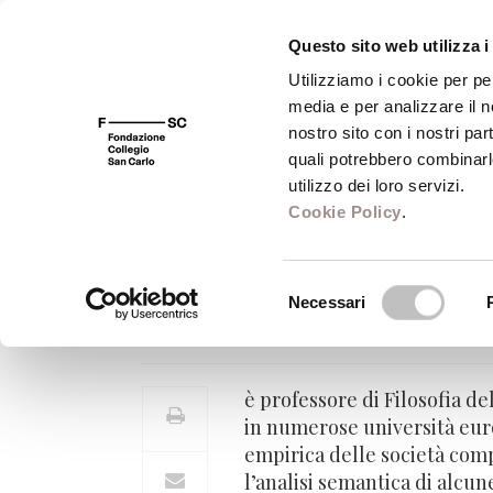
Questo sito web utilizza i
Utilizziamo i cookie per pe
media e per analizzare il no
FSC 400
Fondazione
Bibliot
nostro sito con i nostri par
quali potrebbero combinarl
utilizzo dei loro servizi.
Cookie Policy
.
Raffaele De Giorg
Selezione
Necessari
Docente di Filosofia del diritto
del
consenso
è professore di Filosofia de
in numerose università europ
empirica delle società comp
l’analisi semantica di alcun