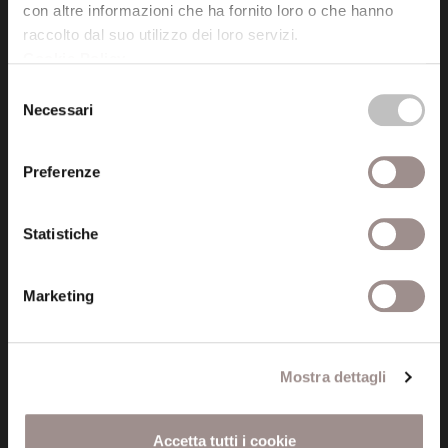
tel. 059.421211
con altre informazioni che ha fornito loro o che hanno
info@fondazionesancarlo.it
raccolto dal suo utilizzo dei loro servizi.
Cookie Policy
.
Selezione
Posta certificata (PEC)
Necessari
del
fondazionecollegiosancarlo@legalmail.it
consenso
Preferenze
Seguici
Statistiche
Marketing
Informazioni
Amministrazione trasparente
Mostra dettagli
Certificazioni
Cookie policy
Accetta tutti i cookie