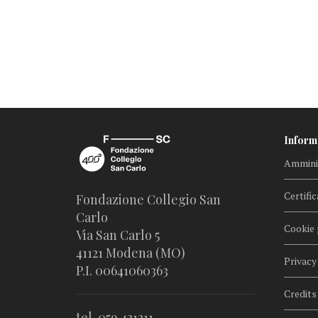
Inform
Amminis
Certific
Fondazione Collegio San
Carlo
Cookie 
Via San Carlo 5
41121 Modena (MO)
Privacy
P.I. 00641060363
Credits
tel. 059.421211