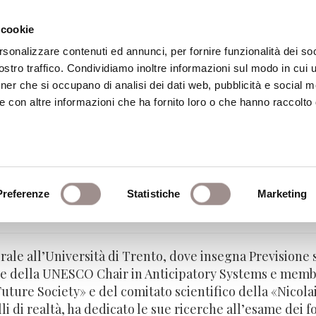
 cookie
rsonalizzare contenuti ed annunci, per fornire funzionalità dei soc
stro traffico. Condividiamo inoltre informazioni sul modo in cui ut
eca
Centro Culturale
Centro Studi Religi
tner che si occupano di analisi dei dati web, pubblicità e social m
e con altre informazioni che ha fornito loro o che hanno raccolto
Preferenze
Statistiche
Marketing
- Università di Trento
rale all’Università di Trento, dove insegna Previsione s
lare della UNESCO Chair in Anticipatory Systems e mem
uture Society» e del comitato scientifico della «Nicol
lli di realtà, ha dedicato le sue ricerche all’esame dei