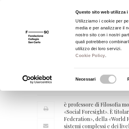
Questo sito web utilizza i
Utilizziamo i cookie per pe
media e per analizzare il no
FSC 400
Fondazione
Bibliot
nostro sito con i nostri par
quali potrebbero combinarl
utilizzo dei loro servizi.
Cookie Policy
.
Roberto Poli
Selezione
Necessari
Professore di Filosofia morale 
del
consenso
è professore di Filosofia mo
«Social Foresight». È tito
Federation», della «World F
sistemi complessi e dei live