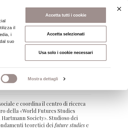
Accetta tutti i cookie
ial
ilizza il
osi
Collegio
Scuola Alti Studi
Accetta selezionati
edia, i
 dal suo
Usa solo i cookie necessari
Mostra dettagli
ociale e coordina il centro di ricerca
bro della «World Futures Studies
ai Hartmann Society». Studioso dei
 fondamenti teoretici dei
future studies
e