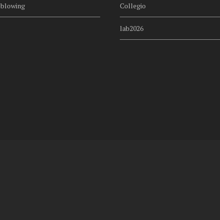
eblowing
Collegio
lab2026