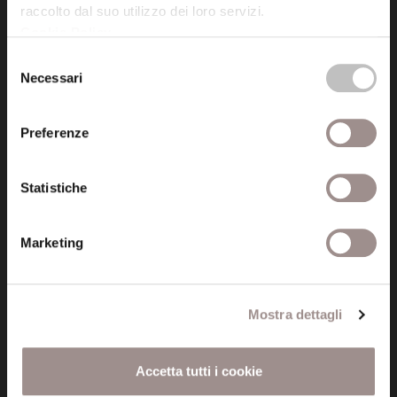
raccolto dal suo utilizzo dei loro servizi.
Cookie Policy
.
Posta certificata (PEC)
Selezione
fondazionecollegiosancarlo@legalmail.it
Necessari
del
consenso
Seguici
Preferenze
Statistiche
Informazioni
Marketing
Amministrazione trasparente
Certificazioni
Mostra dettagli
Cookie policy
Accetta tutti i cookie
Privacy