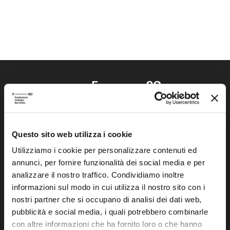
Questo sito web utilizza i cookie
Fondazione Collegio San Carlo
Via San Carlo 5
Utilizziamo i cookie per personalizzare contenuti ed
annunci, per fornire funzionalità dei social media e per
41121 Modena (MO)
analizzare il nostro traffico. Condividiamo inoltre
P.I. 00641060363
informazioni sul modo in cui utilizza il nostro sito con i
nostri partner che si occupano di analisi dei dati web,
tel. 059.421211
pubblicità e social media, i quali potrebbero combinarle
info@fondazionesancarlo.it
con altre informazioni che ha fornito loro o che hanno