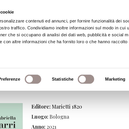
 cookie
rsonalizzare contenuti ed annunci, per fornire funzionalità dei soc
stro traffico. Condividiamo inoltre informazioni sul modo in cui ut
eca
Centro Culturale
Centro Studi Religi
tner che si occupano di analisi dei dati web, pubblicità e social m
e con altre informazioni che ha fornito loro o che hanno raccolto
a
rna
Preferenze
Statistiche
Marketing
Editore:
Marietti 1820
Luogo:
Bologna
Anno:
2021