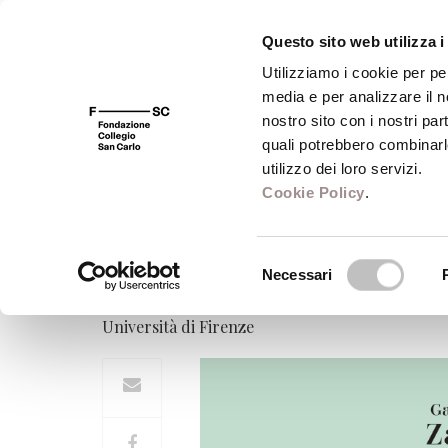
Questo sito web utilizza i
Utilizziamo i cookie per pe
media e per analizzare il no
FSC 400
Fondazione
Bibliot
nostro sito con i nostri par
quali potrebbero combinarl
utilizzo dei loro servizi.
Profezia e disciplin
Cookie Policy
.
La santità femminile in età mode
Selezione
Gabriella Zarri
Necessari
del
Professoressa di Storia moderna -
consenso
Università di Firenze