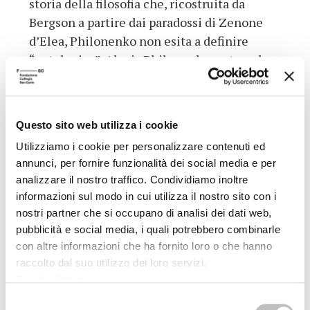
storia della filosofia che, ricostruita da
Bergson a partire dai paradossi di Zenone
d’Elea, Philonenko non esita a definire
“ontologica”. Alexis Philonenko, nato nel
1932 e attualmente docente all’Università
di Rouen, è autore di numerose opere, tra
cui
L’ouvre de Kant,
Paris, Vrin, 2 voll., 1969-
Questo sito web utilizza i cookie
1972;
Essai sur la philosophie de la guerre
,
Utilizziamo i cookie per personalizzare contenuti ed
Paris, Vrin, 1976;
J.J.Rousseau et la pensée du
annunci, per fornire funzionalità dei social media e per
malheur
, Paris, Vrin, 1984;
L’Ecole de
analizzare il nostro traffico. Condividiamo inoltre
Malbourg
, Paris, Vrin, 1989;
La jeunesse de
informazioni sul modo in cui utilizza il nostro sito con i
Feuerbach
, Paris, Vrin, 2 voll., 1990.
nostri partner che si occupano di analisi dei dati web,
pubblicità e social media, i quali potrebbero combinarle
Dati aggiuntivi
con altre informazioni che ha fornito loro o che hanno
raccolto dal suo utilizzo dei loro servizi.
Cookie Policy
.
Autore
Alexis Philonenko
Selezione