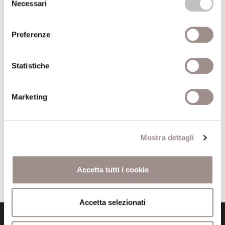
Necessari
del
Anno pubblicazione
1994
consenso
Recensito da
Stefano Suozzi
Preferenze
Anno recensione
1995
Statistiche
Comune
Paris
Marketing
Pagine
398
Editore
Edition du Cerf
Mostra dettagli
Trova il volume alla Biblioteca San Carlo
Accetta tutti i cookie
Accetta selezionati