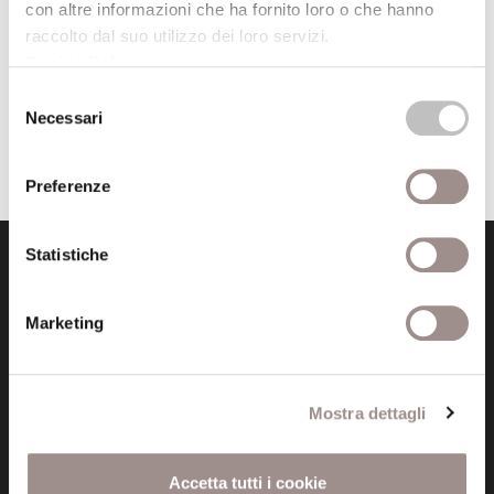
con altre informazioni che ha fornito loro o che hanno
raccolto dal suo utilizzo dei loro servizi.
Cookie Policy
.
Visita la Fondazione
Selezione
Necessari
del
consenso
Preferenze
Statistiche
Marketing
Fondazione Collegio San Carlo
Mostra dettagli
Via San Carlo 5
41121 Modena (MO)
P.I. 00641060363
Accetta tutti i cookie