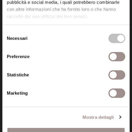
41121 Modena (MO)
pubblicità e social media, i quali potrebbero combinarle
P.I. 00641060363
con altre informazioni che ha fornito loro o che hanno
raccolto dal suo utilizzo dei loro servizi.
Cookie Policy
.
tel. 059.421211
Selezione
info@fondazionesancarlo.it
Necessari
del
consenso
Posta certificata (PEC)
Preferenze
fondazionecollegiosancarlo@legalmail.it
Statistiche
Seguici
Marketing
Informazioni
Mostra dettagli
Amministrazione trasparente