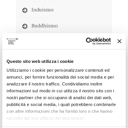
Induismo
Buddhismo
Taoismo
Questo sito web utilizza i cookie
ECUMENISMO E DIALOGO
Utilizziamo i cookie per personalizzare contenuti ed
INTERRELIGIOSO
annunci, per fornire funzionalità dei social media e per
analizzare il nostro traffico. Condividiamo inoltre
NEW AGE
informazioni sul modo in cui utilizza il nostro sito con i
nostri partner che si occupano di analisi dei dati web,
EDITORIA
pubblicità e social media, i quali potrebbero combinarle
con altre informazioni che ha fornito loro o che hanno
LA RELIGIONE E I BAMBINI
raccolto dal suo utilizzo dei loro servizi.
Cookie Policy
.