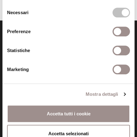
Selezione
Necessari
del
consenso
Preferenze
Statistiche
Fondazione Collegio San Carlo
Marketing
Via San Carlo 5
41121 Modena (MO)
P.I. 00641060363
Mostra dettagli
tel. 059.421211
Accetta tutti i cookie
info@fondazionesancarlo.it
Accetta selezionati