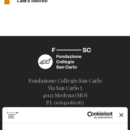
Laura Busetto
Fondazione Collegio San Carlo
Via San Carlo 5
41121 Modena (MO)
P.I. 00641060363
tel. 059.421211
info@fondazionesancarlo.it