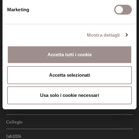
Marketing
Credits
Whistleblowing
Mostra dettagli
Menu
Fondazione
Accetta tutti i cookie
Biblioteca
Accetta selezionati
Centro Culturale
Centro Studi Religiosi
Usa solo i cookie necessari
Scuola Alti Studi
Collegio
lab2026