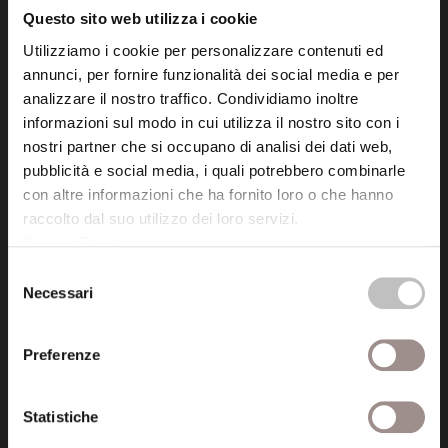
Questo sito web utilizza i cookie
Utilizziamo i cookie per personalizzare contenuti ed
Posta certificata (PEC)
annunci, per fornire funzionalità dei social media e per
fondazionecollegiosancarlo@legalmail.it
analizzare il nostro traffico. Condividiamo inoltre
informazioni sul modo in cui utilizza il nostro sito con i
nostri partner che si occupano di analisi dei dati web,
Seguici
pubblicità e social media, i quali potrebbero combinarle
con altre informazioni che ha fornito loro o che hanno
raccolto dal suo utilizzo dei loro servizi.
Cookie Policy
.
Informazioni
Selezione
Necessari
del
Amministrazione trasparente
consenso
Certificazioni
Preferenze
Cookie policy
Statistiche
Privacy