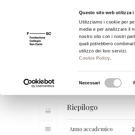
Questo sito web utilizza i
Utilizziamo i cookie per pe
media e per analizzare il no
FSC 400
Fondazione
Bibliot
nostro sito con i nostri par
quali potrebbero combinarl
utilizzo dei loro servizi.
Cookie Policy
.
Corsi Anno Accad
Selezione
Necessari
Corso
,
febbraio - giugno 2005
del
consenso
Riepilogo
Anno accademico
2