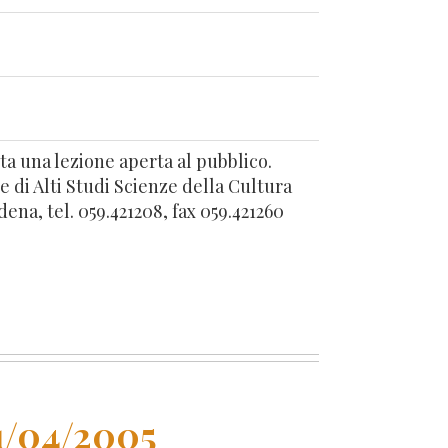
ista una lezione aperta al pubblico.
e di Alti Studi Scienze della Cultura
ena, tel. 059.421208, fax 059.421260
1/04/2005