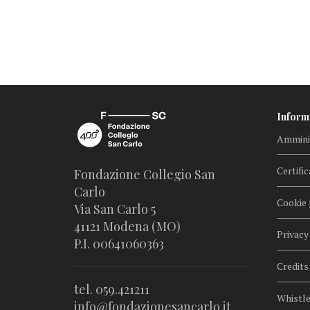
Inform
Amminis
Certific
Fondazione Collegio San
Carlo
Cookie 
Via San Carlo 5
41121 Modena (MO)
Privacy
P.I. 00641060363
Credits
tel. 059.421211
Whistl
info@fondazionesancarlo.it