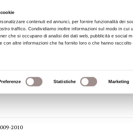
 cookie
rsonalizzare contenuti ed annunci, per fornire funzionalità dei soc
stro traffico. Condividiamo inoltre informazioni sul modo in cui ut
eca
Centro Culturale
Centro Studi Religi
tner che si occupano di analisi dei dati web, pubblicità e social m
e con altre informazioni che ha fornito loro o che hanno raccolto
emico 2004 - 2005
Preferenze
Statistiche
Marketing
009-2010