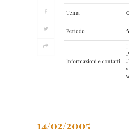
Tema
C
Periodo
f
I
P
F
Informazioni e contatti
s
w
14/02/2005