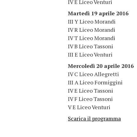
IV E Liceo Venturi
Martedì 19 aprile 2016
III Y Liceo Morandi
IV R Liceo Morandi
IV T Liceo Morandi
IV B Liceo Tassoni
III E Liceo Venturi
Mercoledì 20 aprile 2016
IV C Liceo Allegretti
III A Liceo Formiggini
IV E Liceo Tassoni
IV F Liceo Tassoni
V E Liceo Venturi
Scarica il programma