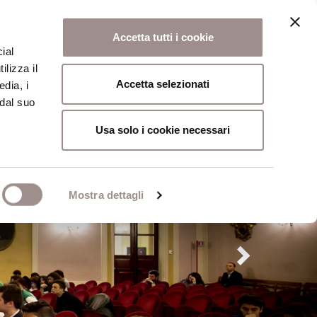
Accetta tutti i cookie
ial
ilizza il
osi
Collegio
Scuola Alti Studi
Accetta selezionati
edia, i
 dal suo
Usa solo i cookie necessari
Mostra dettagli
Next