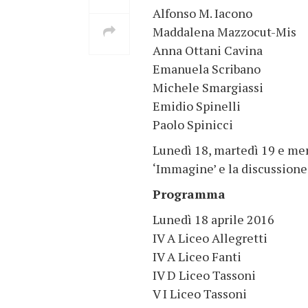
Alfonso M. Iacono
Maddalena Mazzocut-Mis
Anna Ottani Cavina
Emanuela Scribano
Michele Smargiassi
Emidio Spinelli
Paolo Spinicci
Lunedì 18, martedì 19 e merc
‘Immagine’ e la discussion
Programma
Lunedì 18 aprile 2016
IV A Liceo Allegretti
IV A Liceo Fanti
IV D Liceo Tassoni
V I Liceo Tassoni