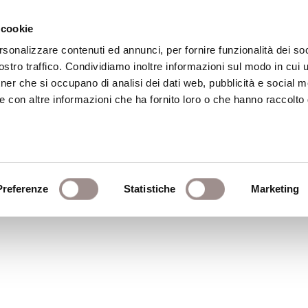
 cookie
rsonalizzare contenuti ed annunci, per fornire funzionalità dei soc
stro traffico. Condividiamo inoltre informazioni sul modo in cui ut
eca
Centro Culturale
Centro Studi Religi
tner che si occupano di analisi dei dati web, pubblicità e social m
e con altre informazioni che ha fornito loro o che hanno raccolto
atholique de Louvain
Preferenze
Statistiche
Marketing