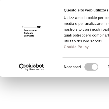
Questo sito web utilizza i
Utilizziamo i cookie per pe
media e per analizzare il no
FSC 400
Fondazione
Bibliot
nostro sito con i nostri par
quali potrebbero combinarl
Comuni: Belgio
utilizzo dei loro servizi.
Cookie Policy
.
André Wénin
Selezione
Professore di Esegesi biblica - Université C
Necessari
del
consenso