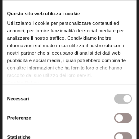
tel. 059.421211
info@fondazionesancarlo.it
Questo sito web utilizza i cookie
Utilizziamo i cookie per personalizzare contenuti ed
annunci, per fornire funzionalità dei social media e per
Posta certificata (PEC)
analizzare il nostro traffico. Condividiamo inoltre
fondazionecollegiosancarlo@legalmail.it
informazioni sul modo in cui utilizza il nostro sito con i
nostri partner che si occupano di analisi dei dati web,
pubblicità e social media, i quali potrebbero combinarle
Seguici
con altre informazioni che ha fornito loro o che hanno
raccolto dal suo utilizzo dei loro servizi.
Cookie Policy
.
Selezione
Necessari
Informazioni
del
consenso
Amministrazione trasparente
Preferenze
Certificazioni
Statistiche
Cookie policy