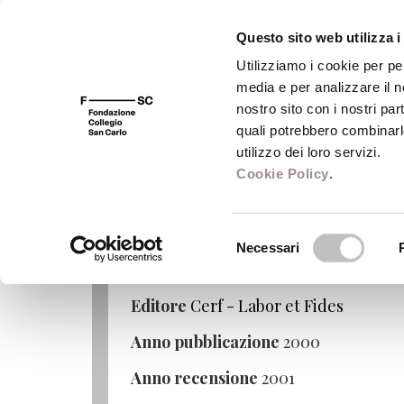
Questo sito web utilizza i
Utilizziamo i cookie per pe
media e per analizzare il no
FSC 400
Fondazione
Bibliot
nostro sito con i nostri par
quali potrebbero combinarl
Comuni: Paris-Genève
utilizzo dei loro servizi.
Cookie Policy
.
La communion ecclésiale
Selezione
Progrès oecumeniques et enjeux méthodologi
Necessari
del
Autore
Andrè Birmelè
consenso
Editore
Cerf - Labor et Fides
Anno pubblicazione
2000
Anno recensione
2001